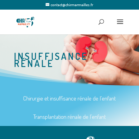
contact@chirmarmailles.fr
INSUFFISANCE
RÉNALE
Chirurgie et insuffisance rénale de l’enfant
Transplantation rénale de l’enfant