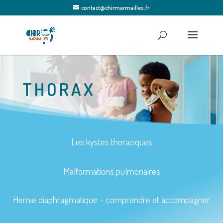
contact@chirmarmailles.fr
THORAX
Les kystes thoraciques
Malformations pulmonaires
Hernie diaphragmatique – comprendre et accompagner