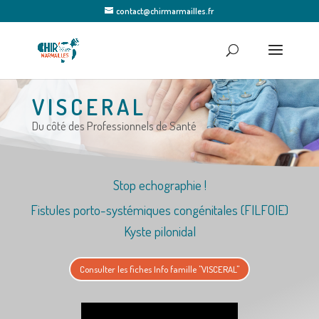
contact@chirmarmailles.fr
VISCERAL
Du côté des Professionnels de Santé
Stop echographie !
Fistules porto-systémiques congénitales (FILFOIE)
Kyste pilonidal
Consulter les fiches Info famille "VISCERAL"