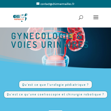
contact@chirmarmailles.fr
GYNECOLOGIE &
VOIES URINAIRES
Qu’est ce que l’urologie pédiatrique ?
Qu’est ce qu'une coelioscopie et chirurgie robotique ?