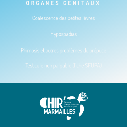
ORGANES GENITAUX
Coalescence des petites lèvres
Hypospadias
Phimosis et autres problèmes du prépuce
Testicule non palpable (fiche SFUPA)